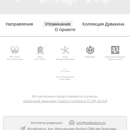
Направления
Упоминания
Коллекция Дувакина
О проекте
МГУ имени
Фонд
Фонд
Викимедиа
Национальный корпус
М.В. Ломоносова
AVC Charity
Михаила Прохорова
русского языка
Благотворительный
фонд «Дар»
Все материалы предоставляются в рамках
свободной лицензии Creative Commons (CC BY-SA 4.0)
Контакты редакции:
info@oralhistory.ru
@oralhistory_bot
(Используем
Hotline CRM для Телеграм
)