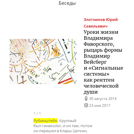
Беседы
Злотников
Юрий
Савельевич
Уроки жизни
Владимира
Фаворского,
рыцарь формы
Владимир
Вейсберг
и «Сигнальные
системы»
как рентген
человеческой
души
30 августа 2014
23 мая 2017
1
/
1
Рубинштейн
. Крупный
был гинеколог, и он там, потом
он перешел в Клары Цеткин,