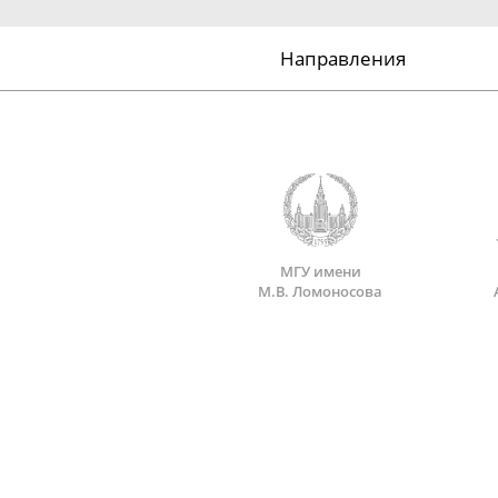
Направления
МГУ имени
М.В. Ломоносова