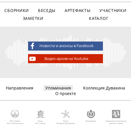
СБОРНИКИ
БЕСЕДЫ
АРТЕФАКТЫ
УЧАСТНИКИ
ЗАМЕТКИ
КАТАЛОГ
Новости и анонсы в Facebook
Видео-архив на Youtube
Направления
Упоминания
Коллекция Дувакина
О проекте
МГУ имени
Фонд
Фонд
Викимедиа
Национальный корпус
М.В. Ломоносова
AVC Charity
Михаила Прохорова
русского языка