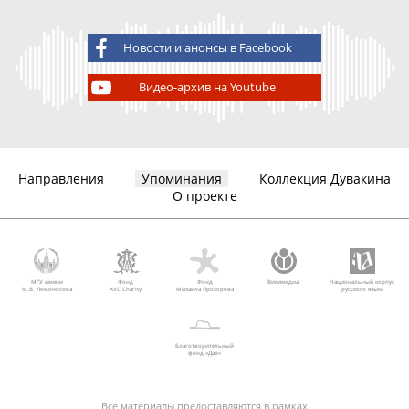
Новости и анонсы в Facebook
Видео-архив на Youtube
Направления
Упоминания
Коллекция Дувакина
О проекте
МГУ имени
Фонд
Фонд
Викимедиа
Национальный корпус
М.В. Ломоносова
AVC Charity
Михаила Прохорова
русского языка
Благотворительный
фонд «Дар»
Все материалы предоставляются в рамках