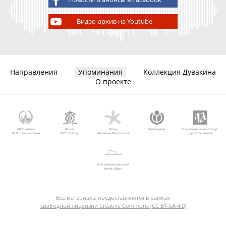
Видео-архив на Youtube
Направления
Упоминания
Коллекция Дувакина
О проекте
МГУ имени
Фонд
Фонд
Викимедиа
Национальный корпус
М.В. Ломоносова
AVC Charity
Михаила Прохорова
русского языка
Благотворительный
фонд «Дар»
Все материалы предоставляются в рамках
свободной лицензии Creative Commons (CC BY-SA 4.0)