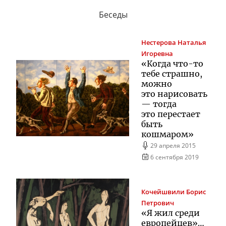
Беседы
Нестерова
Наталья
Игоревна
«Когда
что-то
тебе страшно,
можно
это нарисовать
— тогда
это перестает
быть
кошмаром»
29 апреля 2015
6 сентября 2019
Кочейшвили
Борис
Петрович
«Я жил среди
европейцев»…