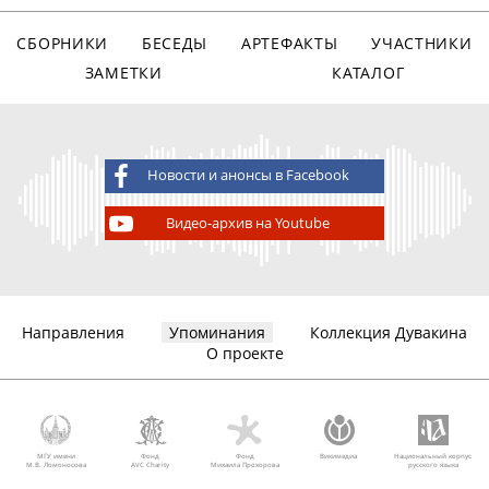
СБОРНИКИ
БЕСЕДЫ
АРТЕФАКТЫ
УЧАСТНИКИ
ЗАМЕТКИ
КАТАЛОГ
Новости и анонсы в Facebook
Видео-архив на Youtube
Направления
Упоминания
Коллекция Дувакина
О проекте
МГУ имени
Фонд
Фонд
Викимедиа
Национальный корпус
М.В. Ломоносова
AVC Charity
Михаила Прохорова
русского языка