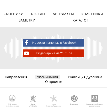
СБОРНИКИ
БЕСЕДЫ
АРТЕФАКТЫ
УЧАСТНИКИ
ЗАМЕТКИ
КАТАЛОГ
Новости и анонсы в Facebook
Видео-архив на Youtube
Направления
Упоминания
Коллекция Дувакина
О проекте
МГУ имени
Фонд
Фонд
Викимедиа
Национальный корпус
М.В. Ломоносова
AVC Charity
Михаила Прохорова
русского языка