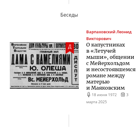
Беседы
Варпаховский
Леонид
Викторович
О капустниках
Д
в «Летучей
мыши», общении
с Мейерхольдом
и несостоявшемся
романе между
матерью
и Маяковским
18 июня 1972
3
марта 2025