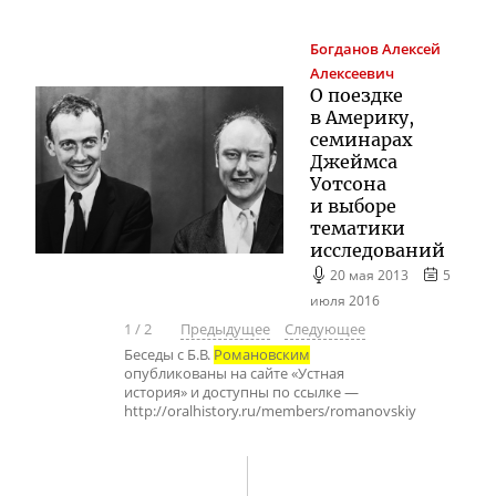
Богданов
Алексей
Алексеевич
О поездке
в Америку,
семинарах
Джеймса
Уотсона
и выборе
тематики
исследований
20 мая 2013
5
июля 2016
1
/
2
Предыдущее
Следующее
Беседы с Б.В.
Романовским
опубликованы на сайте «Устная
история» и доступны по ссылке —
http://oralhistory.ru/members/romanovskiy