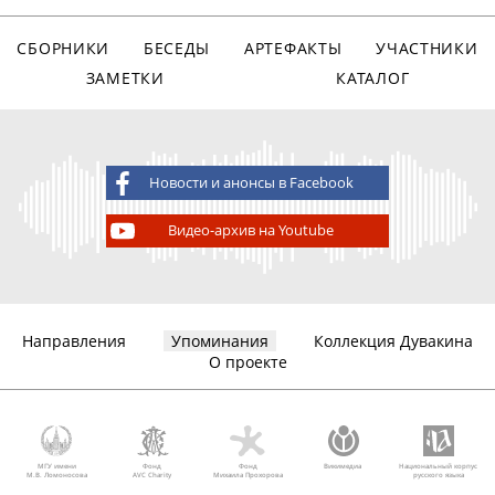
СБОРНИКИ
БЕСЕДЫ
АРТЕФАКТЫ
УЧАСТНИКИ
ЗАМЕТКИ
КАТАЛОГ
Новости и анонсы в Facebook
Видео-архив на Youtube
Направления
Упоминания
Коллекция Дувакина
О проекте
МГУ имени
Фонд
Фонд
Викимедиа
Национальный корпус
М.В. Ломоносова
AVC Charity
Михаила Прохорова
русского языка