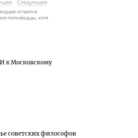
ущее
Следующее
водцев остаются
еся полководцы, хотя
ЛИ к Московскому
тье советских философов