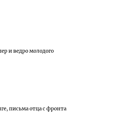
пер и ведро молодого
лге, письма отца с фронта