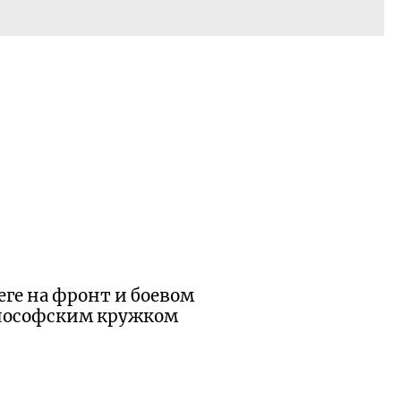
еге на фронт и боевом
илософским кружком