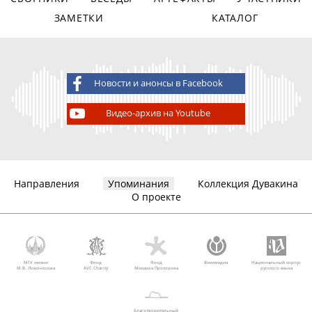
ЗАМЕТКИ
КАТАЛОГ
Новости и анонсы в Facebook
Видео-архив на Youtube
Направления
Упоминания
Коллекция Дувакина
О проекте
МГУ имени
Фонд
Фонд
Викимедиа
Национальный корпус
М.В. Ломоносова
AVC Charity
Михаила Прохорова
русского языка
Благотворительный