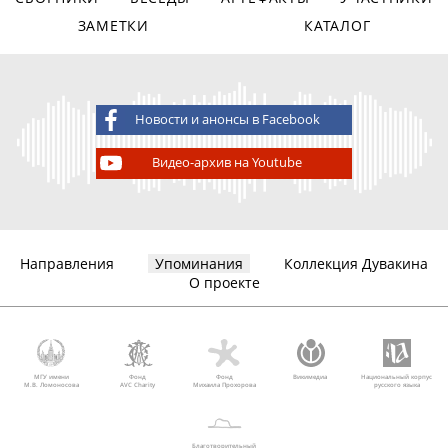
ЗАМЕТКИ
КАТАЛОГ
Новости и анонсы в Facebook
Видео-архив на Youtube
Направления
Упоминания
Коллекция Дувакина
О проекте
МГУ имени
Фонд
Фонд
Викимедиа
Национальный корпус
М.В. Ломоносова
AVC Charity
Михаила Прохорова
русского языка
Благотворительный