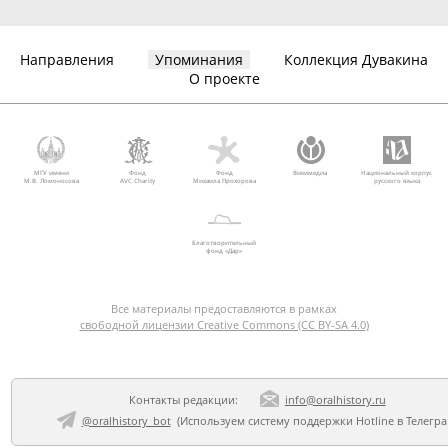
Направления
Упоминания
Коллекция Дувакина
О проекте
МГУ имени
Фонд
Фонд
Викимедиа
Национальный корпус
М.В. Ломоносова
AVC Charity
Михаила Прохорова
русского языка
Благотворительный
фонд «Дар»
Все материалы предоставляются в рамках
свободной лицензии Creative Commons (CC BY-SA 4.0)
Контакты редакции:
info@oralhistory.ru
@oralhistory_bot
(Используем
систему поддержки Hotline в Телегр