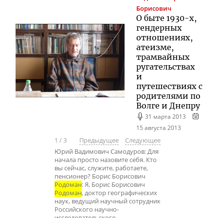
Борисович
О быте 1930-х,
гендерных
отношениях,
атеизме,
трамвайных
ругательствах
и
путешествиях с
родителями по
Волге и Днепру
31 марта 2013
15 августа 2013
1
/
3
Предыдущее
Следующее
Юрий Вадимович Самодуров: Для
начала просто назовите себя. Кто
вы сейчас, служите, работаете,
пенсионер? Борис Борисович
Родоман
: Я, Борис Борисович
Родоман
, доктор географических
наук, ведущий научный сотрудник
Российского научно-
исследовательского