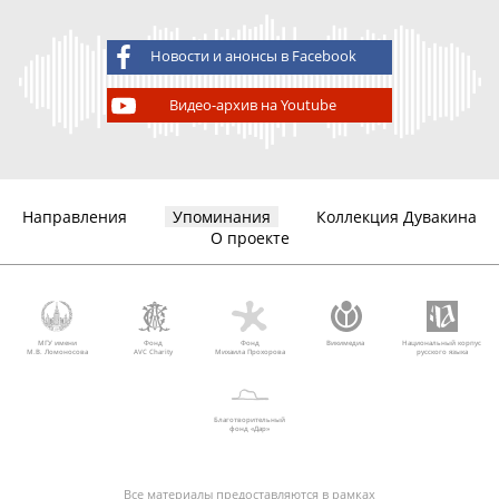
Новости и анонсы в Facebook
Видео-архив на Youtube
Направления
Упоминания
Коллекция Дувакина
О проекте
МГУ имени
Фонд
Фонд
Викимедиа
Национальный корпус
М.В. Ломоносова
AVC Charity
Михаила Прохорова
русского языка
Благотворительный
фонд «Дар»
Все материалы предоставляются в рамках