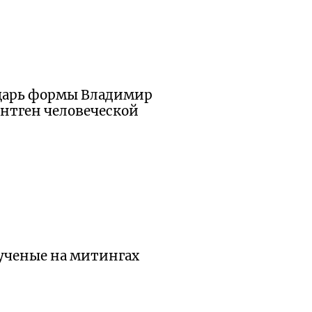
ыцарь формы Владимир
ентген человеческой
ученые на митингах