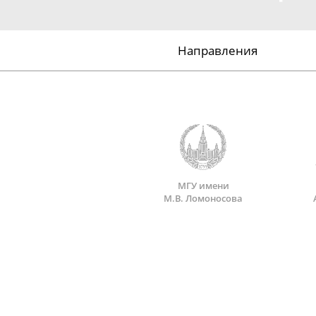
Направления
МГУ имени
М.В. Ломоносова