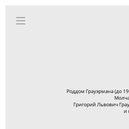
Роддом Грауэрмана (до 199
Молча
Григорий Львович Гра
и