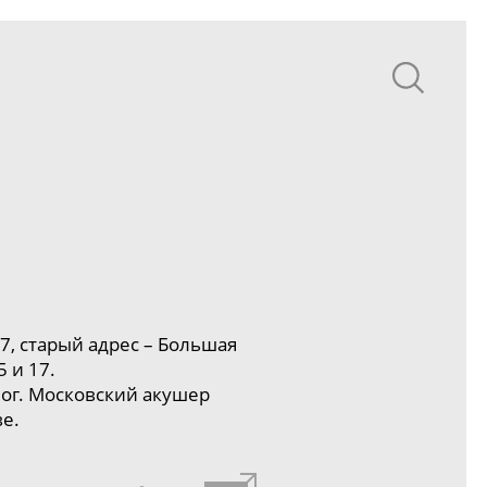
7
, старый адрес – Большая
5 и 17
.
ог
. Московский акушер
е.