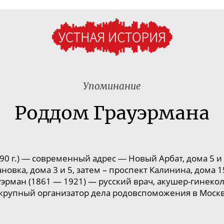
Упоминание
Роддом Грауэрмана
0 г.)
―
современный адрес
―
Новый Арбат, дома
5
и
новка, дома 3 и 5, затем – проспект Калинина, дома 1
уэрман
(
1861
—
1921
) — русский врач,
акушер-гинекол
 крупный организатор дела родовспоможения в Москв