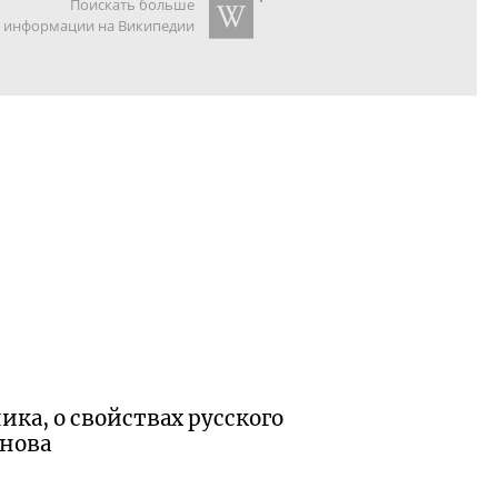
Поискать больше
информации на Википедии
ка, о свойствах русского
анова