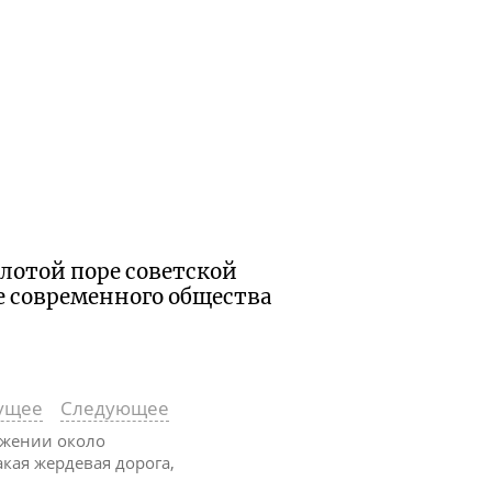
олотой поре советской
 современного общества
ущее
Следующее
ружении около
акая жердевая дорога,