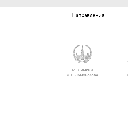
Направления
МГУ имени
М.В. Ломоносова