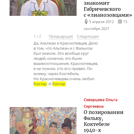
знакомит
Габричевского
с «лианозовцами»
5 апреля 2012
15
сентября 2021
1
/
2
Предыдущее
Следующее
Да, Альтман и Краснопевцев. Дело
в том, что Альтман и с Фальком
был знаком. Это вообще круг
людей, конечно, это были
взаимоотношения. Краснопевцев,
я не помню, кто его привел. По-
моему, через Коктебель.
Но Краснопевцева очень любил
Рихтер
. И
Рихтер
Северцева
Ольга
Сергеевна
О позировании
Фальку,
Коктебеле
1940-х