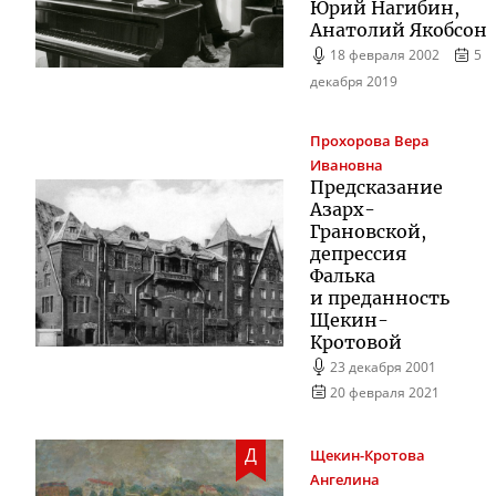
Юрий Нагибин,
Анатолий Якобсон
18 февраля 2002
5
декабря 2019
Прохорова
Вера
Ивановна
Предсказание
Азарх-
Грановской
,
депрессия
Фалька
и преданность
Щекин-
Кротовой
23 декабря 2001
20 февраля 2021
Д
Щекин-Кротова
Ангелина