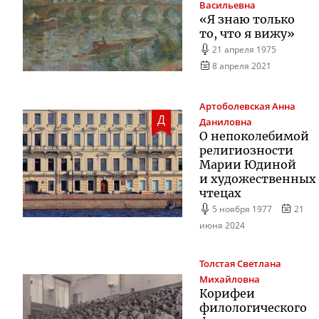
Васильевна
«Я знаю только
то, что я вижу»
21 апреля 1975
8 апреля 2021
Артоболевская
Анна
Д
Даниловна
О непоколебимой
религиозности
Марии Юдиной
и художественных
чтецах
5 ноября 1977
21
июня 2024
Толстая
Светлана
Михайловна
Корифеи
филологического