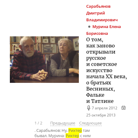
Сарабьянов
Дмитрий
Владимирович
Мурина
Елена
Борисовна
О том,
как заново
открывали
русское
и советское
искусство
начала XX века,
о братьях
Весниных,
Фальке
и Татлине
7 апреля 2012
25 октября 2013
1
/
2
Предыдущее
Следующее
. Сарабьянов: Ну,
Рихтер
там
бывал. Мурина:
Рихтер
с ним