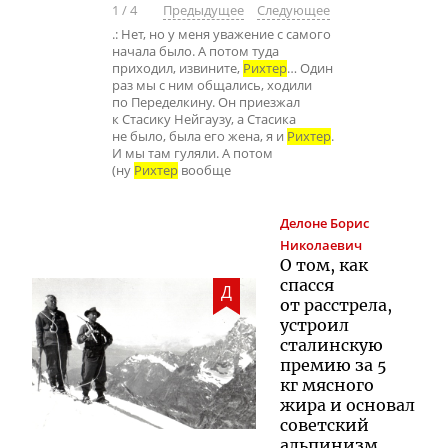
1
/
4
Предыдущее
Следующее
.: Нет, но у меня уважение с самого
начала было. А потом туда
приходил, извините,
Рихтер
… Один
раз мы с ним общались, ходили
по Переделкину. Он приезжал
к Стасику Нейгаузу, а Стасика
не было, была его жена, я и
Рихтер
.
И мы там гуляли. А потом
(ну
Рихтер
вообще
Делоне
Борис
Николаевич
О том, как
спасся
Д
от расстрела,
устроил
сталинскую
премию за 5
кг мясного
жира и основал
советский
альпинизм