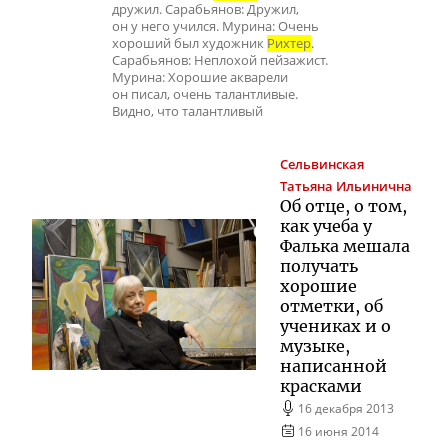
дружил. Сарабьянов: Дружил,
он у него учился. Мурина: Очень
хороший был художник
Рихтер
.
Сарабьянов: Неплохой пейзажист.
Мурина: Хорошие акварели
он писал, очень талантливые.
Видно, что талантливый
Сельвинская
Татьяна Ильинична
Об отце, о том,
как учеба у
Фалька мешала
получать
хорошие
отметки, об
учениках и о
музыке,
написанной
красками
16 декабря 2013
16 июня 2014