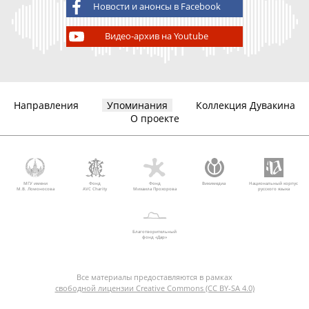
Новости и анонсы в Facebook
Видео-архив на Youtube
Направления
Упоминания
Коллекция Дувакина
О проекте
МГУ имени
Фонд
Фонд
Викимедиа
Национальный корпус
М.В. Ломоносова
AVC Charity
Михаила Прохорова
русского языка
Благотворительный
фонд «Дар»
Все материалы предоставляются в рамках
свободной лицензии Creative Commons (CC BY-SA 4.0)