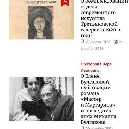
О комплектовании
отдела
современного
искусства
Третьяковской
галереи в
1920-е
годы
27 марта 1972
21
декабря 2018
Прохорова
Вера
Ивановна
О Елене
Булгаковой,
публикации
романа
«Мастер
и Маргарита»
и последних
днях Михаила
Булгакова
29 октября 2001