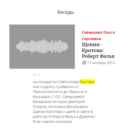
Беседы
Северцева
Ольга
Сергеевна
Щекин-
Кротова:
Роберт Фальк
17 октября 2012
1
/
1
на концертах Святослава
Рихтера
или подолгу гулявших от
Пречистенского до Тверского
бульвара. С О.С. Северцевой
беседовал историк Дмитрий
Споров. Ангелина Васильевна
Щекин-Кротова о цвете и свете в
работах Роберта Фалька Дувакин:
Я не совсем понимаю