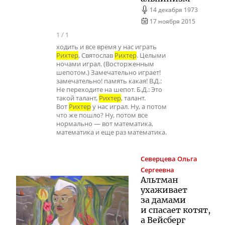
14 декабря 1973
17 ноября 2015
1
/
1
ходить и все время у нас играть
Рихтер
, Святослав
Рихтер
. Целыми
ночами играл. (Восторженным
шепотом.) Замечательно играет!
замечательно! память какая! В.Д.:
Не переходите на шепот. Б.Д.: Это
такой талант,
Рихтер
, талант.
Вот
Рихтер
у нас играл. Ну, а потом
что же пошло? Ну, потом все
нормально — вот математика,
математика и еще раз математика.
Северцева
Ольга
Сергеевна
Альтман
ухаживает
за дамами
и спасает котят,
а Вейсберг