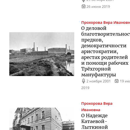
26 июня 2019
Прохорова
Вера Иванов
О деловой
благотворительно
предков,
демократичности
аристократии,
арестах родителей
и помощи рабочих
Трёхгорной
мануфактуры
2 ноября 2001
19 ию
2019
Прохорова
Вера
Ивановна
О Надежде
Катаевой-
Лыткиной