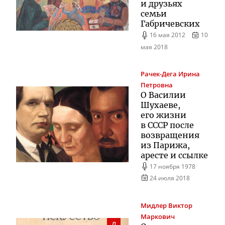
и друзьях
семьи
Габричевских
16 мая 2012
10
мая 2018
Рачек-Дега
Ирина
Петровна
О Василии
Шухаеве,
его жизни
в СССР после
возвращения
из Парижа,
аресте и ссылке
17 ноября 1978
24 июля 2018
Мидлер
Виктор
Маркович
Д