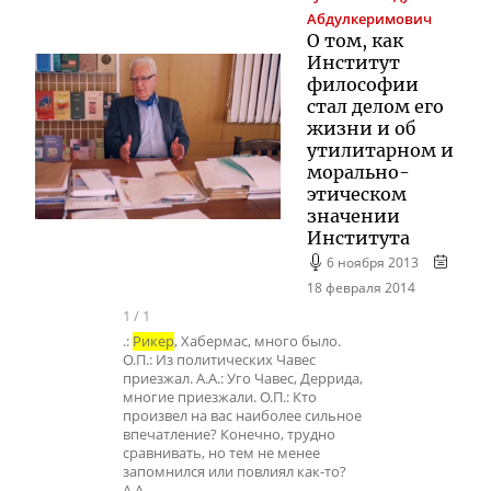
Абдулкеримович
О том, как
Институт
философии
стал делом его
жизни и об
утилитарном и
морально-
этическом
значении
Института
6 ноября 2013
18 февраля 2014
1
/
1
.:
Рикер
, Хабермас, много было.
О.П.: Из политических Чавес
приезжал. А.А.: Уго Чавес, Деррида,
многие приезжали. О.П.: Кто
произвел на вас наиболее сильное
впечатление? Конечно, трудно
сравнивать, но тем не менее
запомнился или повлиял как-то?
А.А