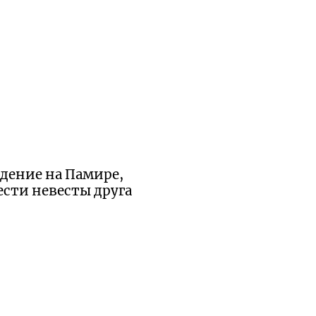
ждение на Памире,
ести невесты друга