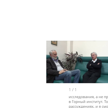
1
/
1
исследования, а не п
в Горный институт. 
рассуждениях, и я см