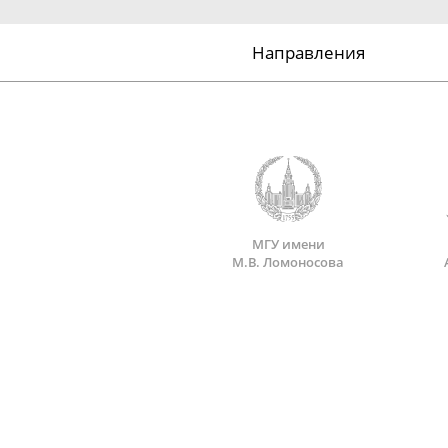
Направления
МГУ имени
М.В. Ломоносова