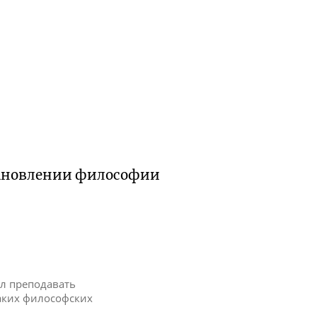
тановлении философии
ел преподавать
аких философских