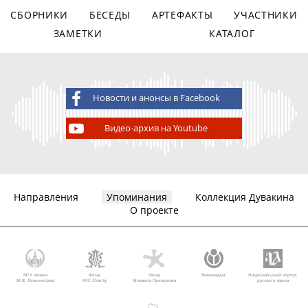
СБОРНИКИ
БЕСЕДЫ
АРТЕФАКТЫ
УЧАСТНИКИ
ЗАМЕТКИ
КАТАЛОГ
Новости и анонсы в Facebook
Видео-архив на Youtube
Направления
Упоминания
Коллекция Дувакина
О проекте
МГУ имени
Фонд
Фонд
Викимедиа
Национальный корпус
М.В. Ломоносова
AVC Charity
Михаила Прохорова
русского языка