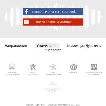
Новости и анонсы в Facebook
Видео-архив на Youtube
Направления
Упоминания
Коллекция Дувакина
О проекте
МГУ имени
Фонд
Фонд
Викимедиа
Национальный корпус
М.В. Ломоносова
AVC Charity
Михаила Прохорова
русского языка
Благотворительный
фонд «Дар»
Все материалы предоставляются в рамках