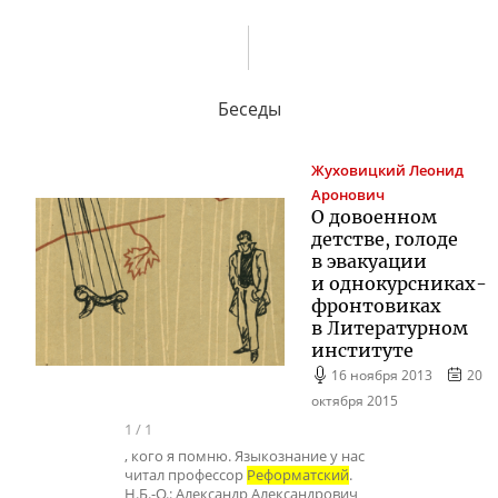
Беседы
Жуховицкий
Леонид
Аронович
О довоенном
детстве, голоде
в эвакуации
и однокурсниках-
фронтовиках
в Литературном
институте
16 ноября 2013
20
октября 2015
1
/
1
, кого я помню. Языкознание у нас
читал профессор
Реформатский
.
Н.Б.-О.: Александр Александрович