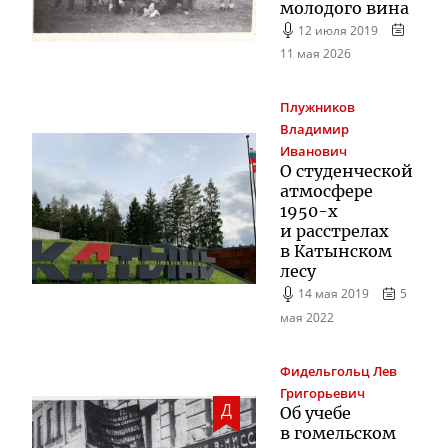
молодого вина
12 июля 2019
11 мая 2026
Плужников
Владимир
Иванович
О студенческой
атмосфере
1950-х
и расстрелах
в Катынском
лесу
14 мая 2019
5
мая 2022
Фидельгольц
Лев
Григорьевич
Д
Об учебе
в гомельском