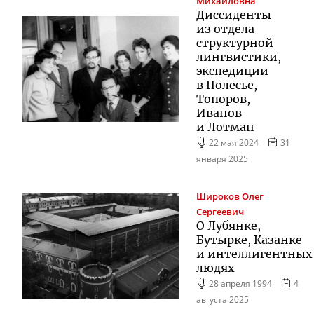
Михайловна
Диссиденты
из отдела
структурной
лингвистики,
экспедиции
в Полесье,
Топоров,
Иванов
и Лотман
22 мая 2024
31
января 2025
Широков
Олег
Сергеевич
О Лубянке,
Бутырке, Казанке
и интеллигентных
людях
28 апреля 1994
4
августа 2025