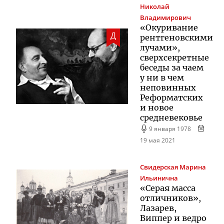
Николай
Владимирович
«Окуривание
Д
рентгеновскими
лучами»,
сверхсекретные
беседы за чаем
у ни в чем
неповинных
Реформатских
и новое
средневековье
9 января 1978
19 мая 2021
Свидерская
Марина
Ильинична
«Серая масса
отличников»,
Лазарев,
Виппер и ведро