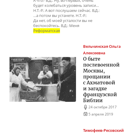
А что? В.Д.: Ну, во-первых, очень
будет колебаться уровень записи…
Н.Т.-Р.: А вот послушаем сейчас. В.Д.:
…а потом вы устанете. Н.Т.-Р.:
Да нет, об моей усталости вы не
беспокойтесь. В.Д.: Меня
Реформатская
Вельчинская
Ольга
Алексеевна
О быте
послевоенной
Москвы,
прощании
с Ахматовой
и загадке
французской
Библии
24 октября 2017
5 апреля 2019
Тимофеев-Ресовский