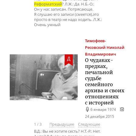
Реформатский
? Л.Ж.: Да. Н.Б.-О.:
Он у нас записан. Потрясающе.
Я слушаю его записи (смеется),это
просто в театр не надо ходить. Л.Ж.:
Очень умный
Тимофеев-
Ресовский
Николай
Владимирович
Д
О
чудаках-
предках
,
печальной
судьбе
семейного
архива и своих
отношениях
с историей
6 января 1974
24 декабря 2015
1
/
3
Предыдущее
Следующее
В.Д.: Вы не хотите сесть? Н.Т.-Р.: Нет.