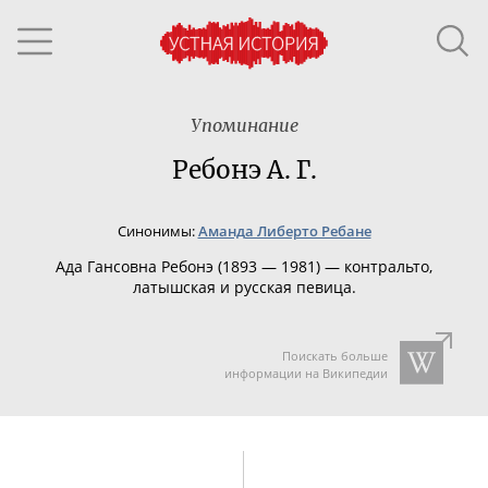
Упоминание
Ребонэ А. Г.
Синонимы:
Аманда Либерто Ребане
Ада Гансовна
Ребонэ (1
893 — 1981)
—
контральто,
латышская и русская певица.
Поискать больше
информации на Википедии