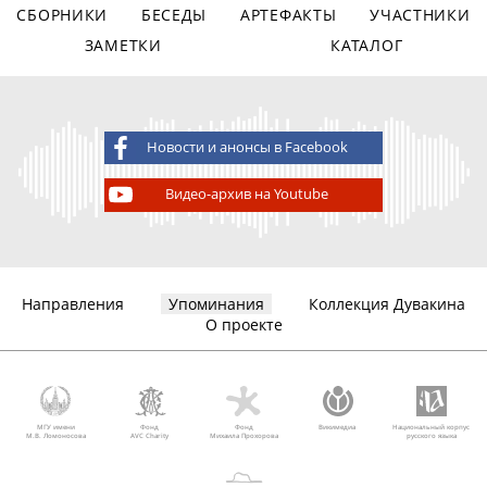
СБОРНИКИ
БЕСЕДЫ
АРТЕФАКТЫ
УЧАСТНИКИ
ЗАМЕТКИ
КАТАЛОГ
Новости и анонсы в Facebook
Видео-архив на Youtube
Направления
Упоминания
Коллекция Дувакина
О проекте
МГУ имени
Фонд
Фонд
Викимедиа
Национальный корпус
М.В. Ломоносова
AVC Charity
Михаила Прохорова
русского языка