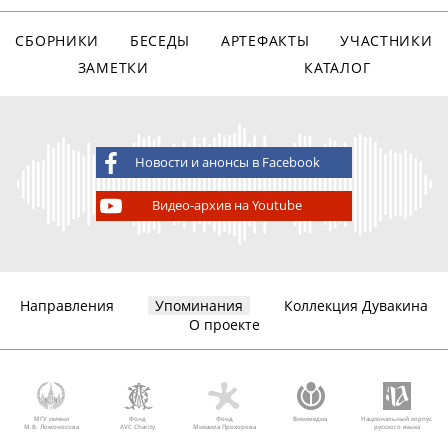
СБОРНИКИ
БЕСЕДЫ
АРТЕФАКТЫ
УЧАСТНИКИ
ЗАМЕТКИ
КАТАЛОГ
Новости и анонсы в Facebook
Видео-архив на Youtube
Направления
Упоминания
Коллекция Дувакина
О проекте
МГУ имени
Фонд
Фонд
Викимедиа
Национальный корпус
М.В. Ломоносова
AVC Charity
Михаила Прохорова
русского языка