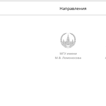
Направления
МГУ имени
М.В. Ломоносова