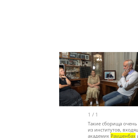
1
/
1
Такие сборища очень
из институтов, входя
академик
Раушенбах