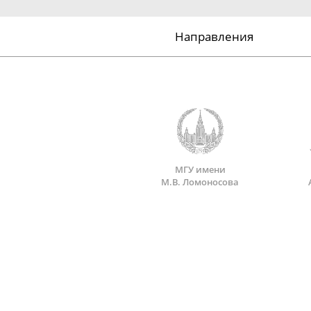
Направления
МГУ имени
М.В. Ломоносова