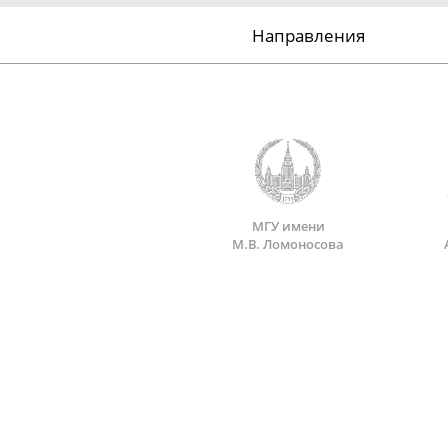
Направления
МГУ имени
М.В. Ломоносова