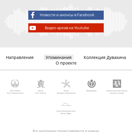
Новости и анонсы в Facebook
Видео-архив на Youtube
Направления
Упоминания
Коллекция Дувакина
О проекте
МГУ имени
Фонд
Фонд
Викимедиа
Национальный корпус
М.В. Ломоносова
AVC Charity
Михаила Прохорова
русского языка
Благотворительный
фонд «Дар»
Все материалы предоставляются в рамках