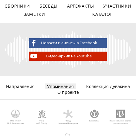
СБОРНИКИ
БЕСЕДЫ
АРТЕФАКТЫ
УЧАСТНИКИ
ЗАМЕТКИ
КАТАЛОГ
Новости и анонсы в Facebook
Видео-архив на Youtube
Направления
Упоминания
Коллекция Дувакина
О проекте
МГУ имени
Фонд
Фонд
Викимедиа
Национальный корпус
М.В. Ломоносова
AVC Charity
Михаила Прохорова
русского языка