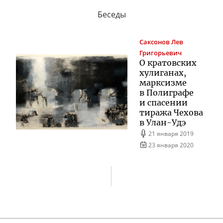
Беседы
Саксонов
Лев
Григорьевич
О кратовских
хулиганах,
марксизме
в Полиграфе
и спасении
тиража Чехова
в
Улан-Удэ
21 января 2019
23 января 2020