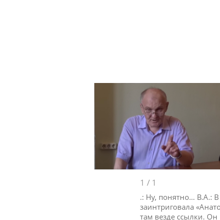
1
/
1
.: Ну, понятно… В.А.
заинтриговала «Анат
там везде ссылки. Он 