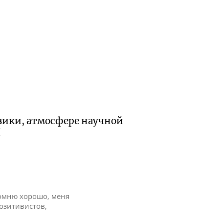
зики, атмосфере научной
Н
помню хорошо, меня
озитивистов,