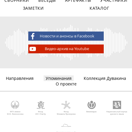
СБОРНИКИ
БЕСЕДЫ
АРТЕФАКТЫ
УЧАСТНИКИ
ЗАМЕТКИ
КАТАЛОГ
Новости и анонсы в Facebook
Видео-архив на Youtube
Направления
Упоминания
Коллекция Дувакина
О проекте
МГУ имени
Фонд
Фонд
Викимедиа
Национальный корпус
М.В. Ломоносова
AVC Charity
Михаила Прохорова
русского языка