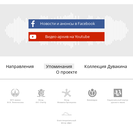
Новости и анонсы в Facebook
Видео-архив на Youtube
Направления
Упоминания
Коллекция Дувакина
О проекте
МГУ имени
Фонд
Фонд
Викимедиа
Национальный корпус
М.В. Ломоносова
AVC Charity
Михаила Прохорова
русского языка
Благотворительный
фонд «Дар»