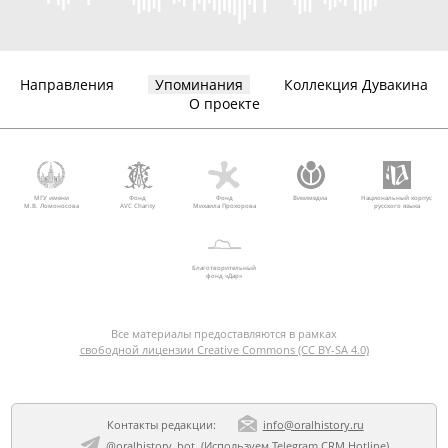
Направления
Упоминания
Коллекция Дувакина
О проекте
МГУ имени
Фонд
Фонд
Викимедиа
Национальный корпус
М.В. Ломоносова
AVC Charity
Михаила Прохорова
русского языка
Благотворительный
фонд «Дар»
Все материалы предоставляются в рамках
свободной лицензии Creative Commons (CC BY-SA 4.0)
Контакты редакции:
info@oralhistory.ru
@oralhistory_bot
(Используем
Telegram CRM Hotline
)