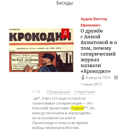
Беседы
Ардов
Виктор
Ефимович
О дружбе
Д
с Анной
Ахматовой и о
том, почему
сатирический
журнал
назвали
«Крокодил»
8 августа 1974
1 июня 2017
1
/
3
Предыдущее
Следующее
, да*. А вот кто еще остался из
талантливых сатириконцев — это
Николай Эрнестович
Радлов
**. Он
иногда печатался в «Крокодиле»,
но в основном он жил в
Ленинграде и только во время
войны переехал в Москву.