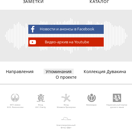
ЗАМЕТКИ
КАТАЛОГ
Новости и анонсы в Facebook
Видео-архив на Youtube
Направления
Упоминания
Коллекция Дувакина
О проекте
МГУ имени
Фонд
Фонд
Викимедиа
Национальный корпус
М.В. Ломоносова
AVC Charity
Михаила Прохорова
русского языка
Благотворительный
фонд «Дар»