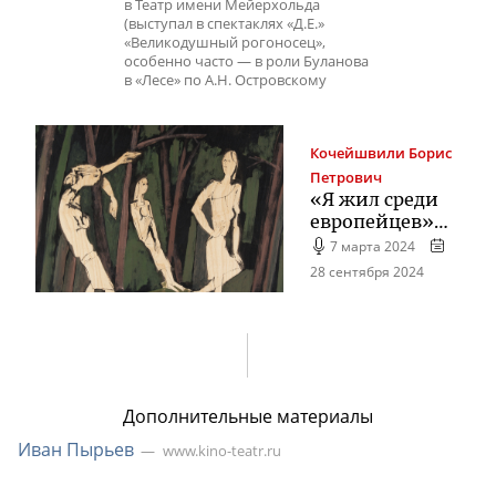
в Театр имени Мейерхольда
(выступал в спектаклях «Д.Е.»
«Великодушный рогоносец»,
особенно часто — в роли Буланова
в «Лесе» по А.Н. Островскому
Кочейшвили
Борис
Петрович
«Я жил среди
европейцев»…
7 марта 2024
28 сентября 2024
Дополнительные материалы
Иван Пырьев
www.kino-teatr.ru