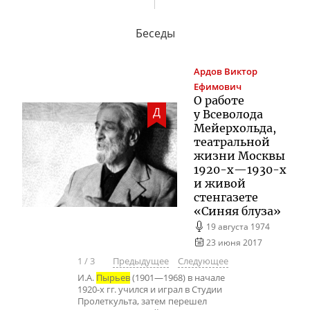
Беседы
Ардов
Виктор
Ефимович
О работе
Д
у Всеволода
Мейерхольда,
театральной
жизни Москвы
1920-х
—
1930-х
и живой
стенгазете
«Синяя блуза»
19 августа 1974
23 июня 2017
1
/
3
Предыдущее
Следующее
И.А.
Пырьев
(1901—1968) в начале
1920-х гг. учился и играл в Студии
Пролеткульта, затем перешел