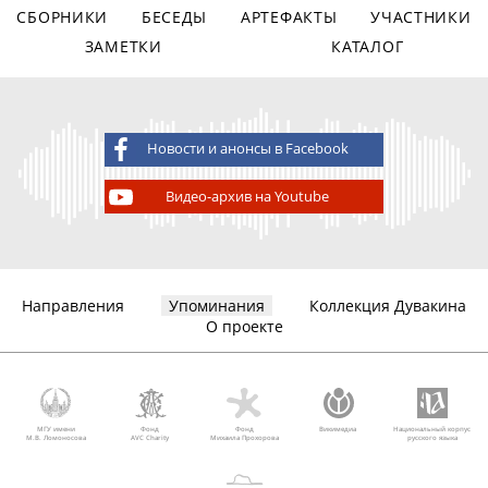
СБОРНИКИ
БЕСЕДЫ
АРТЕФАКТЫ
УЧАСТНИКИ
ЗАМЕТКИ
КАТАЛОГ
Новости и анонсы в Facebook
Видео-архив на Youtube
Направления
Упоминания
Коллекция Дувакина
О проекте
МГУ имени
Фонд
Фонд
Викимедиа
Национальный корпус
М.В. Ломоносова
AVC Charity
Михаила Прохорова
русского языка