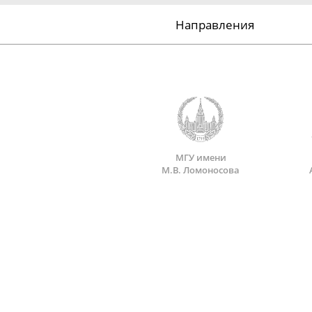
Направления
МГУ имени
М.В. Ломоносова