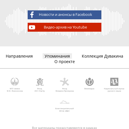
Новости и анонсы в Facebook
Видео-архив на Youtube
Направления
Упоминания
Коллекция Дувакина
О проекте
МГУ имени
Фонд
Фонд
Викимедиа
Национальный корпус
М.В. Ломоносова
AVC Charity
Михаила Прохорова
русского языка
Благотворительный
фонд «Дар»
Все материалы предоставляются в рамках