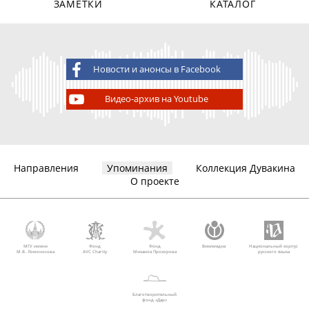
ЗАМЕТКИ
КАТАЛОГ
Новости и анонсы в Facebook
Видео-архив на Youtube
Направления
Упоминания
Коллекция Дувакина
О проекте
МГУ имени
Фонд
Фонд
Викимедиа
Национальный корпус
М.В. Ломоносова
AVC Charity
Михаила Прохорова
русского языка
Благотворительный
фонд «Дар»