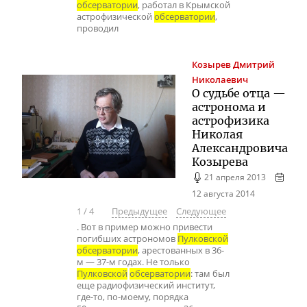
обсерватории
, работал в Крымской
астрофизической
обсерватории
,
проводил
Козырев
Дмитрий
Николаевич
О судьбе отца —
астронома и
астрофизика
Николая
Александровича
Козырева
21 апреля 2013
12 августа 2014
1
/
4
Предыдущее
Следующее
. Вот в пример можно привести
погибших астрономов
Пулковской
обсерватории
, арестованных в 36-
м — 37-м годах. Не только
Пулковской
обсерватории
: там был
еще радиофизический институт,
где-то, по-моему, порядка