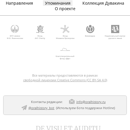
Направления
Упоминания
Коллекция Дувакина
О проекте
МГУ имени
Фонд
Фонд
Викимедиа
Национальный корпус
М.В. Ломоносова
AVC Charity
Михаила Прохорова
русского языка
Благотворительный
фонд «Дар»
Все материалы предоставляются в рамках
свободной лицензии Creative Commons (CC BY-SA 4.0)
Контакты редакции:
info@oralhistory.ru
@oralhistory_bot
(Используем
бота поддержки Hotline
)
DE VISU ET AUDITU