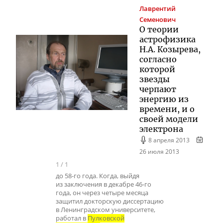
Лаврентий
Семенович
О теории
астрофизика
Н.А. Козырева,
согласно
которой
звезды
черпают
энергию из
времени, и о
своей модели
электрона
8 апреля 2013
26 июля 2013
1
/
1
до 58-го года. Когда, выйдя
из заключения в декабре 46-го
года, он через четыре месяца
защитил докторскую диссертацию
в Ленинградском университете,
работал в
Пулковской