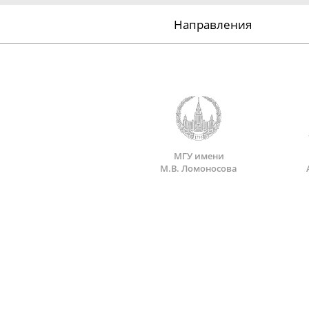
Направления
МГУ имени
М.В. Ломоносова