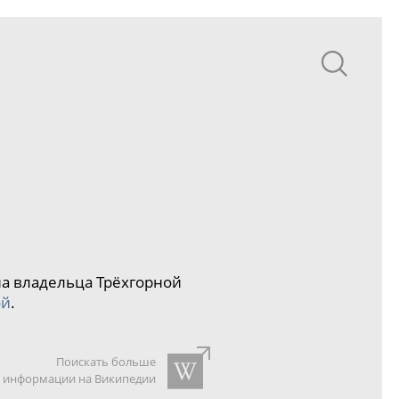
на владельца Трёхгорной
ой
.
Поискать больше
информации на Википедии