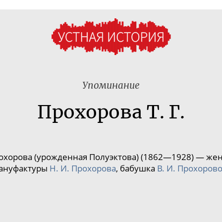
Упоминание
Прохорова Т. Г.
охорова (урожденная Полуэктова) (1862—1928) — же
ануфактуры
Н. И. Прохорова
, бабушка
В. И. Прохоров