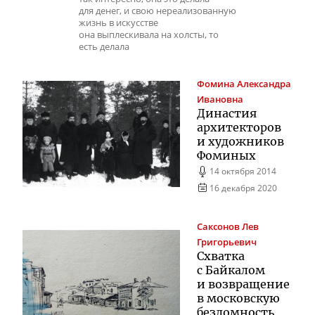
для денег, и свою нереализованную
жизнь в искусстве
она выплескивала на холсты, то
есть делала
Фомина
Александра
Ивановна
Династия
архитекторов
и художников
Фоминых
14 октября 2014
16 декабря 2020
Саксонов
Лев
Григорьевич
Схватка
с Байкалом
и возвращение
в московскую
бездомность