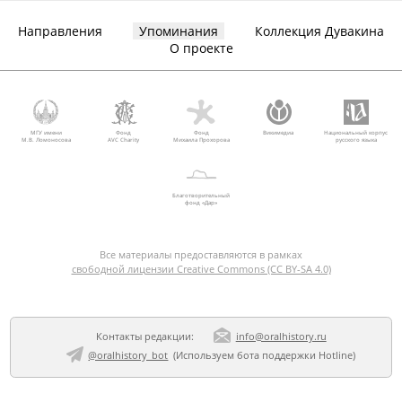
Направления
Упоминания
Коллекция Дувакина
О проекте
МГУ имени
Фонд
Фонд
Викимедиа
Национальный корпус
М.В. Ломоносова
AVC Charity
Михаила Прохорова
русского языка
Благотворительный
фонд «Дар»
Все материалы предоставляются в рамках
свободной лицензии Creative Commons (CC BY-SA 4.0)
Контакты редакции:
info@oralhistory.ru
@oralhistory_bot
(Используем
бота поддержки Hotline
)