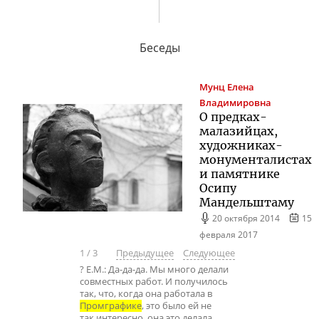
Беседы
Мунц
Елена
Владимировна
О
предках-
малазийцах
,
художниках-
монументалистах
и памятнике
Осипу
Мандельштаму
20 октября 2014
15
февраля 2017
1
/
3
Предыдущее
Следующее
? Е.М.: Да-да-да. Мы много делали
совместных работ. И получилось
так, что, когда она работала в
Промграфике
, это было ей не
так интересно, она это делала