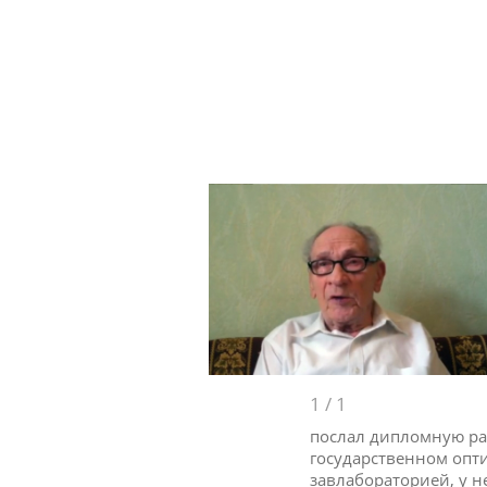
1
/
1
послал дипломную раб
государственном опти
завлабораторией, у н