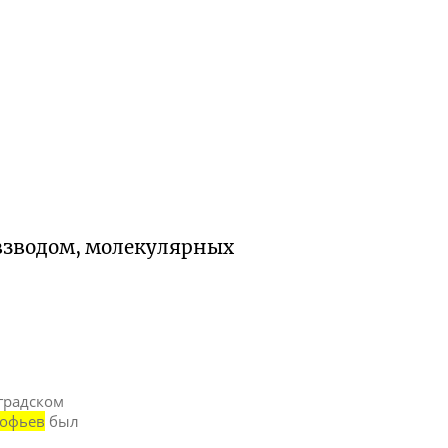
взводом, молекулярных
градском
офьев
был