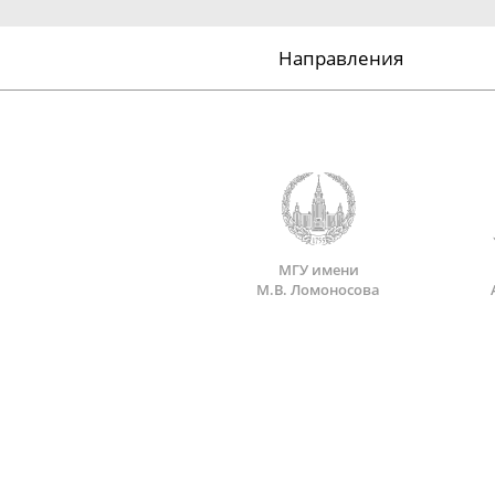
Направления
МГУ имени
М.В. Ломоносова