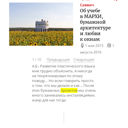
Саввич
Об учебе
в МАРХИ,
бумажной
архитектуре
и любви
к окнам
1 мая 2015
1
августа 2016
1
/
10
Предыдущее
Следующее
А.Б.: Развитие пластического языка
мне трудно объяснить, я никогда
не теоретизировал по этому
поводу… Но если говорить просто
о том, что мы делали и как… После
этих бумажных
проектов
мы очень
много занимались инсталляциями,
жанр для нас тогда