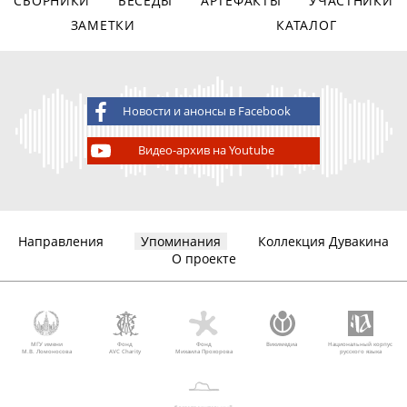
СБОРНИКИ
БЕСЕДЫ
АРТЕФАКТЫ
УЧАСТНИКИ
ЗАМЕТКИ
КАТАЛОГ
Новости и анонсы в Facebook
Видео-архив на Youtube
Направления
Упоминания
Коллекция Дувакина
О проекте
МГУ имени
Фонд
Фонд
Викимедиа
Национальный корпус
М.В. Ломоносова
AVC Charity
Михаила Прохорова
русского языка