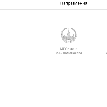
Направления
МГУ имени
М.В. Ломоносова