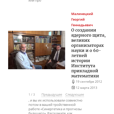
или про
Малинецкий
Георгий
Геннадьевич
О создании
ядерного щита,
великих
организаторах
науки и о 60-
летней
истории
Института
прикладной
математики
19 сентября 2012
12 марта 2013
1
/
3
Предыдущее
Следующее
, и вы их использовали совместно
потом в вашей тройственной
работе «Синергетика и прогнозы
будущего». Расскажите, как