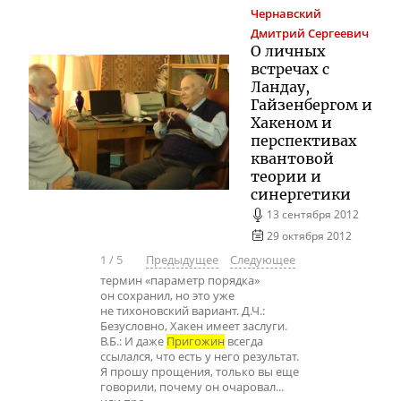
Чернавский
Дмитрий Сергеевич
О личных
встречах с
Ландау,
Гайзенбергом и
Хакеном и
перспективах
квантовой
теории и
синергетики
13 сентября 2012
29 октября 2012
1
/
5
Предыдущее
Следующее
термин «параметр порядка»
он сохранил, но это уже
не тихоновский вариант. Д.Ч.:
Безусловно, Хакен имеет заслуги.
В.Б.: И даже
Пригожин
всегда
ссылался, что есть у него результат.
Я прошу прощения, только вы еще
говорили, почему он очаровал...