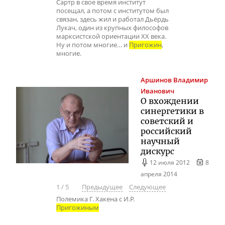
Сартр в свое время институт
посещал, а потом с институтом был
связан, здесь жил и работал Дьёрдь
Лукач, один из крупных философов
марксистской ориентации XX века.
Ну и потом многие… и
Пригожин
,
многие.
Аршинов
Владимир
Иванович
О вхождении
синергетики в
советский и
российский
научный
дискурс
12 июля 2012
8
апреля 2014
1
/
5
Предыдущее
Следующее
Полемика Г. Хакена с И.Р.
Пригожиным