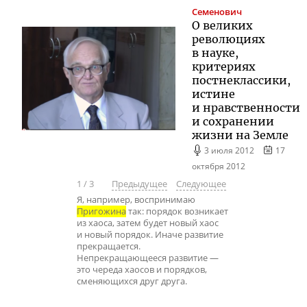
Семенович
О великих
революциях
в науке,
критериях
постнеклассики,
истине
и нравственности
и сохранении
жизни на Земле
3 июля 2012
17
октября 2012
1
/
3
Предыдущее
Следующее
Я, например, воспринимаю
Пригожина
так: порядок возникает
из хаоса, затем будет новый хаос
и новый порядок. Иначе развитие
прекращается.
Непрекращающееся развитие —
это череда хаосов и порядков,
сменяющихся друг друга.