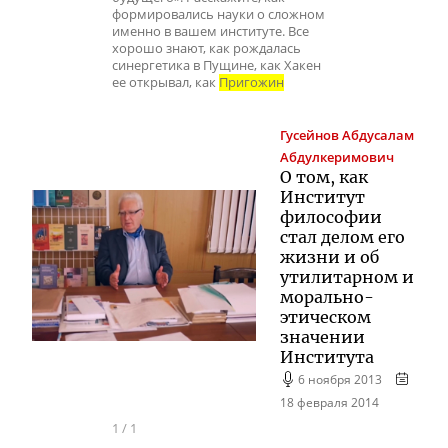
формировались науки о сложном
именно в вашем институте. Все
хорошо знают, как рождалась
синергетика в Пущине, как Хакен
ее открывал, как
Пригожин
Гусейнов
Абдусалам
Абдулкеримович
О том, как
Институт
философии
стал делом его
жизни и об
утилитарном и
морально-
этическом
значении
Института
6 ноября 2013
18 февраля 2014
1
/
1