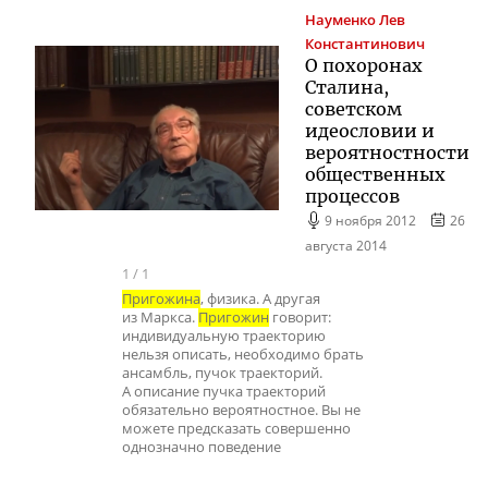
Науменко
Лев
Константинович
О похоронах
Сталина,
советском
идеословии и
вероятностности
общественных
процессов
9 ноября 2012
26
августа 2014
1
/
1
Пригожина
, физика. А другая
из Маркса.
Пригожин
говорит:
индивидуальную траекторию
нельзя описать, необходимо брать
ансамбль, пучок траекторий.
А описание пучка траекторий
обязательно вероятностное. Вы не
можете предсказать совершенно
однозначно поведение