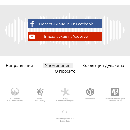
Новости и анонсы в Facebook
Видео-архив на Youtube
Направления
Упоминания
Коллекция Дувакина
О проекте
МГУ имени
Фонд
Фонд
Викимедиа
Национальный корпус
М.В. Ломоносова
AVC Charity
Михаила Прохорова
русского языка
Благотворительный
фонд «Дар»