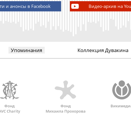
ти и анонсы в Facebook
Видео-архив на Yo
Упоминания
Коллекция Дувакина
Фонд
Фонд
Викимеди
AVC Charity
Михаила Прохорова