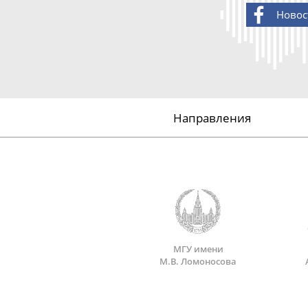
Новос
Направления
МГУ имени
М.В. Ломоносова