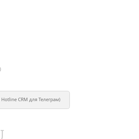
)
м
Hotline CRM для Телеграм
)
U